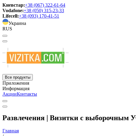
Киевстар:
+38 (067) 322-61-64
Vodafone:
+38 (050) 315-23-33
Lifecell:
+38 (093) 170-41-51
Украина
RUS
Все продукты
Приложения
Информация
Акции
Контакты
Развлечения | Визитки с выборочным 
Главная