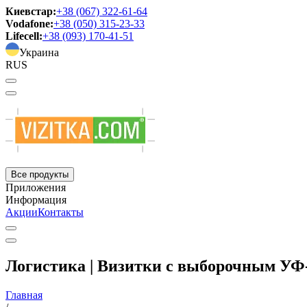
Киевстар:
+38 (067) 322-61-64
Vodafone:
+38 (050) 315-23-33
Lifecell:
+38 (093) 170-41-51
Украина
RUS
Все продукты
Приложения
Информация
Акции
Контакты
Логистика | Визитки с выборочным УФ
Главная