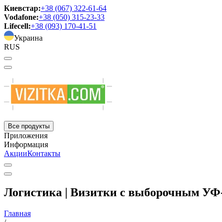
Киевстар:
+38 (067) 322-61-64
Vodafone:
+38 (050) 315-23-33
Lifecell:
+38 (093) 170-41-51
Украина
RUS
Все продукты
Приложения
Информация
Акции
Контакты
Логистика | Визитки с выборочным УФ
Главная