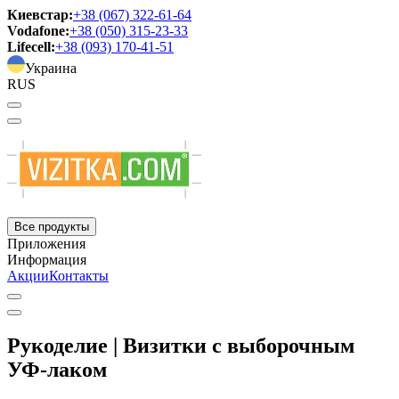
Киевстар:
+38 (067) 322-61-64
Vodafone:
+38 (050) 315-23-33
Lifecell:
+38 (093) 170-41-51
Украина
RUS
Все продукты
Приложения
Информация
Акции
Контакты
Рукоделие | Визитки с выборочным
УФ-лаком