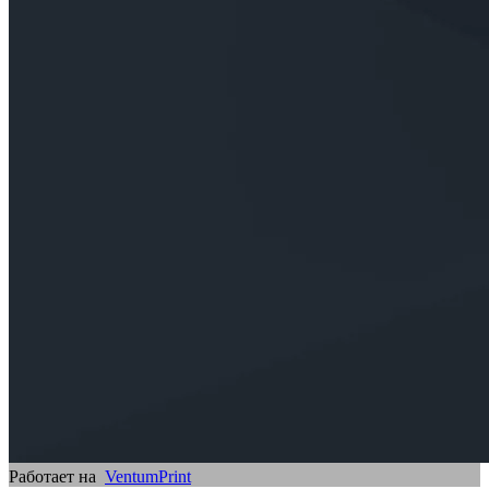
Работает на
VentumPrint