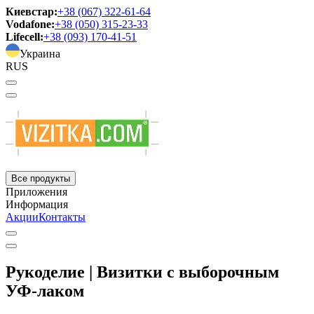
Киевстар:
+38 (067) 322-61-64
Vodafone:
+38 (050) 315-23-33
Lifecell:
+38 (093) 170-41-51
Украина
RUS
Все продукты
Приложения
Информация
Акции
Контакты
Рукоделие | Визитки с выборочным
УФ-лаком