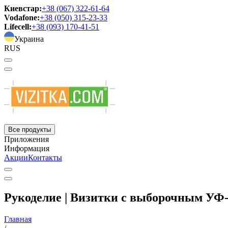
Киевстар:
+38 (067) 322-61-64
Vodafone:
+38 (050) 315-23-33
Lifecell:
+38 (093) 170-41-51
Украина
RUS
Все продукты
Приложения
Информация
Акции
Контакты
Рукоделие | Визитки с выборочным УФ
Главная