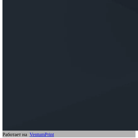
Работает на
VentumPrint