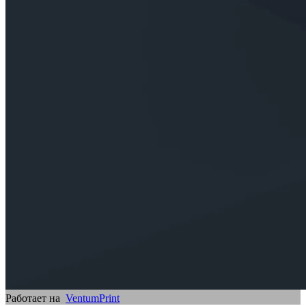
Работает на
VentumPrint