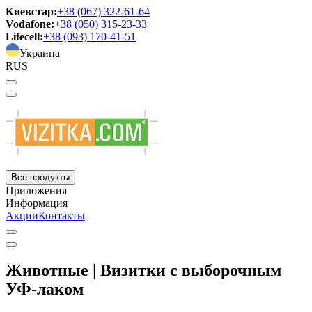
Киевстар:
+38 (067) 322-61-64
Vodafone:
+38 (050) 315-23-33
Lifecell:
+38 (093) 170-41-51
Украина
RUS
Все продукты
Приложения
Информация
Акции
Контакты
Животные | Визитки с выборочным
УФ-лаком