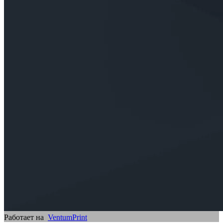
Работает на
VentumPrint