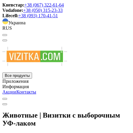
Киевстар:
+38 (067) 322-61-64
Vodafone:
+38 (050) 315-23-33
Lifecell:
+38 (093) 170-41-51
Украина
RUS
Все продукты
Приложения
Информация
Акции
Контакты
Животные | Визитки с выборочным
УФ-лаком