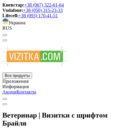
Киевстар:
+38 (067) 322-61-64
Vodafone:
+38 (050) 315-23-33
Lifecell:
+38 (093) 170-41-51
Украина
RUS
Все продукты
Приложения
Информация
Акции
Контакты
Ветеринар | Визитки с шрифтом
Брайля