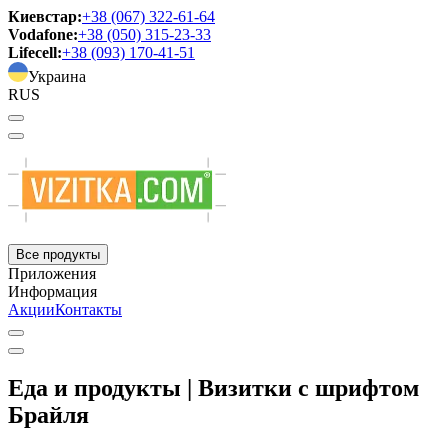
Киевстар:
+38 (067) 322-61-64
Vodafone:
+38 (050) 315-23-33
Lifecell:
+38 (093) 170-41-51
Украина
RUS
Все продукты
Приложения
Информация
Акции
Контакты
Еда и продукты | Визитки с шрифтом
Брайля