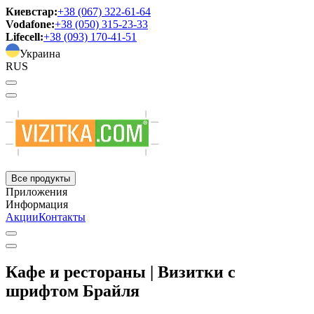
Киевстар:
+38 (067) 322-61-64
Vodafone:
+38 (050) 315-23-33
Lifecell:
+38 (093) 170-41-51
Украина
RUS
Все продукты
Приложения
Информация
Акции
Контакты
Кафе и рестораны | Визитки с
шрифтом Брайля