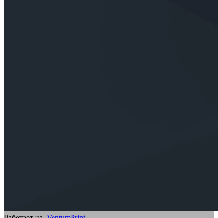
Работает на
VentumPrint