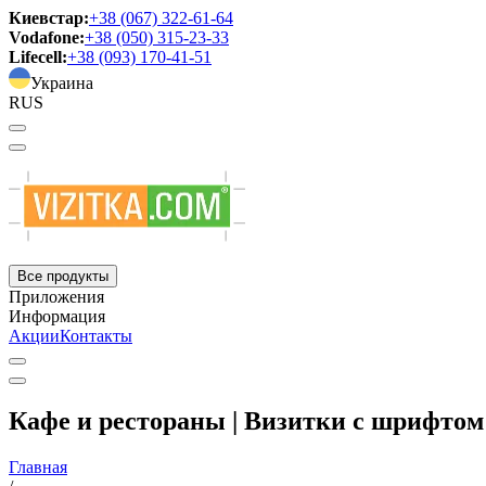
Киевстар:
+38 (067) 322-61-64
Vodafone:
+38 (050) 315-23-33
Lifecell:
+38 (093) 170-41-51
Украина
RUS
Все продукты
Приложения
Информация
Акции
Контакты
Кафе и рестораны | Визитки с шрифтом
Главная