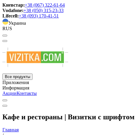
Киевстар:
+38 (067) 322-61-64
Vodafone:
+38 (050) 315-23-33
Lifecell:
+38 (093) 170-41-51
Украина
RUS
Все продукты
Приложения
Информация
Акции
Контакты
Кафе и рестораны | Визитки с шрифтом
Главная