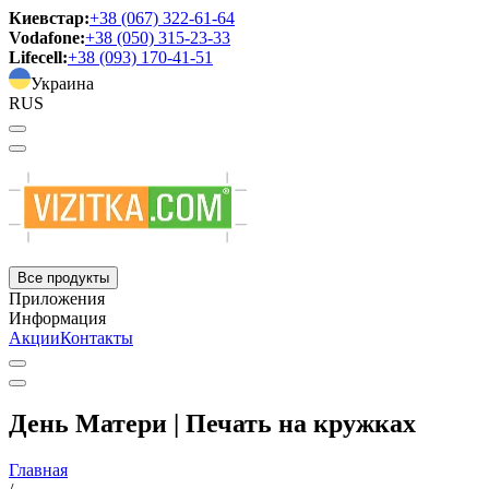
Киевстар:
+38 (067) 322-61-64
Vodafone:
+38 (050) 315-23-33
Lifecell:
+38 (093) 170-41-51
Украина
RUS
Все продукты
Приложения
Информация
Акции
Контакты
День Матери | Печать на кружках
Главная