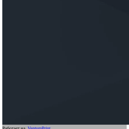
Работает на
VentumPrint