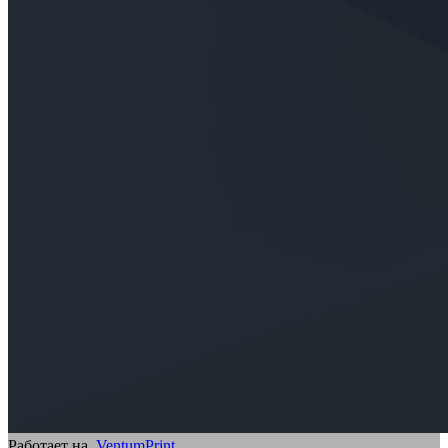
Работает на
VentumPrint