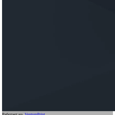
Работает на
VentumPrint