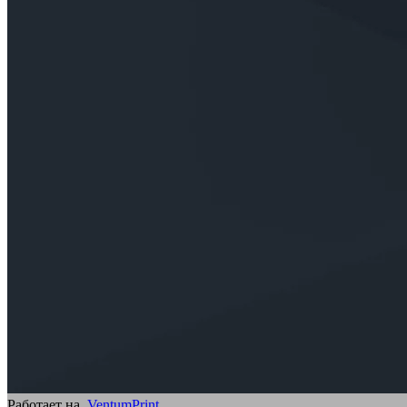
Работает на
VentumPrint