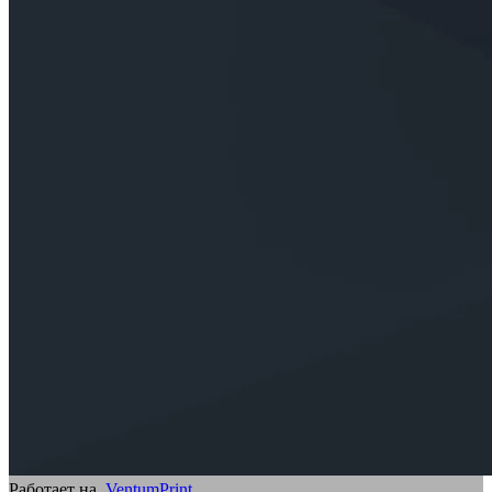
Работает на
VentumPrint