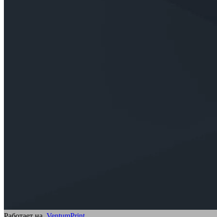
Работает на
VentumPrint