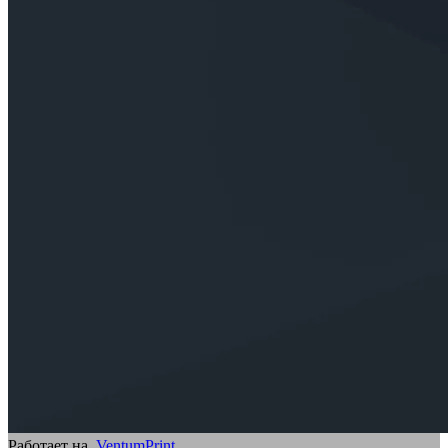
Работает на
VentumPrint