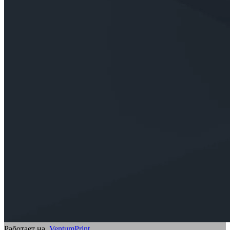
Работает на
VentumPrint