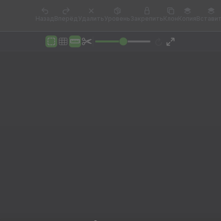
Назад
Вперёд
Удалить
Уровень
Закрепить
Клон
Копия
Встави