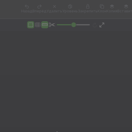
Назад
Вперёд
Удалить
Уровень
Закрепить
Клон
Копия
Встави