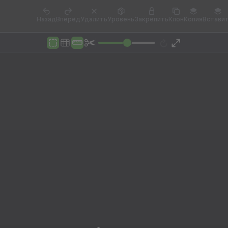
Назад
Вперёд
Удалить
Уровень
Закрепить
Клон
Копия
Встави