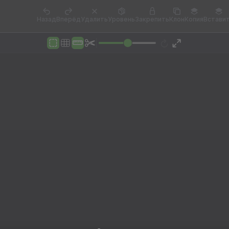
Назад
Вперёд
Удалить
Уровень
Закрепить
Клон
Копия
Встави