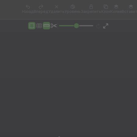
Назад
Вперёд
Удалить
Уровень
Закрепить
Клон
Копия
Встави