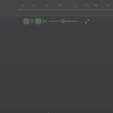
Назад
Вперёд
Удалить
Уровень
Закрепить
Клон
Копия
Встави