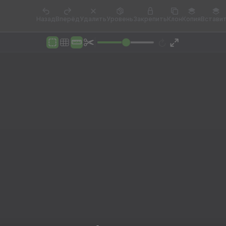
Назад
Вперёд
Удалить
Уровень
Закрепить
Клон
Копия
Встави