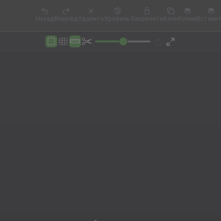
Назад
Вперёд
Удалить
Уровень
Закрепить
Клон
Копия
Встави