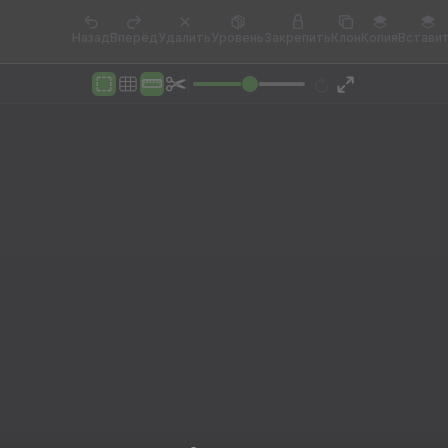
Назад
Вперёд
Удалить
Уровень
Закрепить
Клон
Копия
Встави