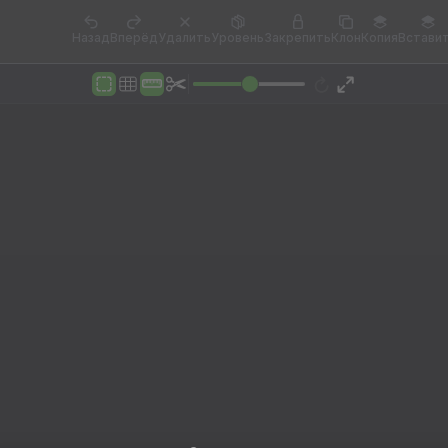
Назад
Вперёд
Удалить
Уровень
Закрепить
Клон
Копия
Встави